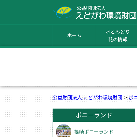
水とみどり
ホーム
花の情報
公益財団法人 えどがわ環境財団
ポ
ポニーランド
篠崎ポニーランド