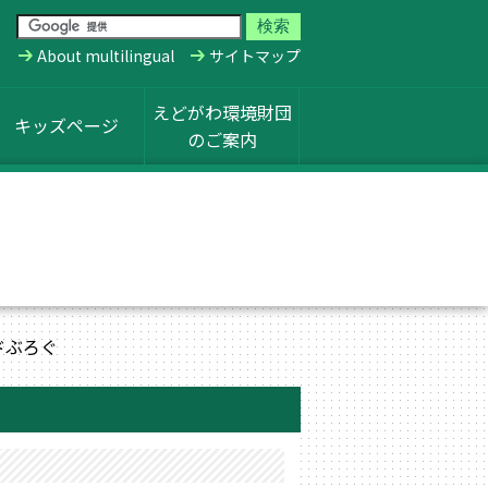
About multilingual
サイトマップ
えどがわ環境財団
キッズページ
のご案内
ドぶろぐ