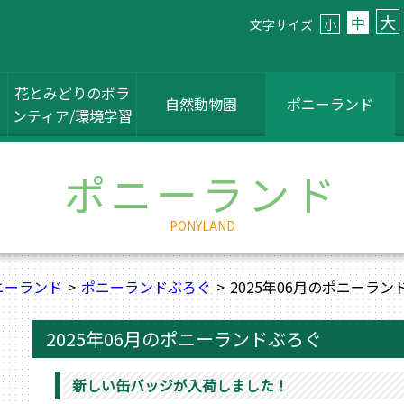
大
中
文字サイズ
小
花とみどりのボラ
自然動物園
ポニーランド
ンティア/環境学習
ポニーランド
PONYLAND
ニーランド
ポニーランドぶろぐ
2025年06月のポニーラン
2025年06月のポニーランドぶろぐ
新しい缶バッジが入荷しました！