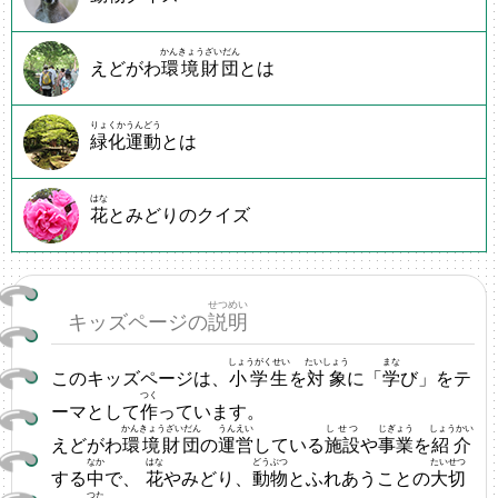
かんきょうざいだん
えどがわ
環境財団
とは
りょくかうんどう
緑化運動
とは
はな
花
とみどりのクイズ
せつめい
キッズページの
説明
しょうがくせい
たいしょう
まな
このキッズページは、
小学生
を
対象
に「
学
び」をテ
つく
ーマとして
作
っています。
かんきょうざいだん
うんえい
しせつ
じぎょう
しょうかい
えどがわ
環境財団
の
運営
している
施設
や
事業
を
紹介
なか
はな
どうぶつ
たいせつ
する
中
で、
花
やみどり、
動物
とふれあうことの
大切
つた