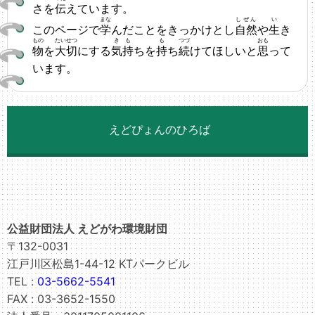
さを
伝
えています。
まな
しぜん
い
このページで
学
んだことをきっかけとし
自然
や
生
き
もの
たいせつ
きも
も
つづ
おも
物
を
大切
にする
気持
ちを
持
ち
続
けてほしいと
思
って
います。
えどぴょんのひろば
公益財団法人 えどがわ環境財団
〒132-0031
江戸川区松島1-44-12 KTパークビル
TEL :
03-5662-5541
FAX : 03-3652-1550