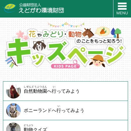
MENU
しぜんどうぶつえん
い
自然動物園
へ
行
ってみよう
い
ポニーランドへ
行
ってみよう
どうぶつ
動物
クイズ