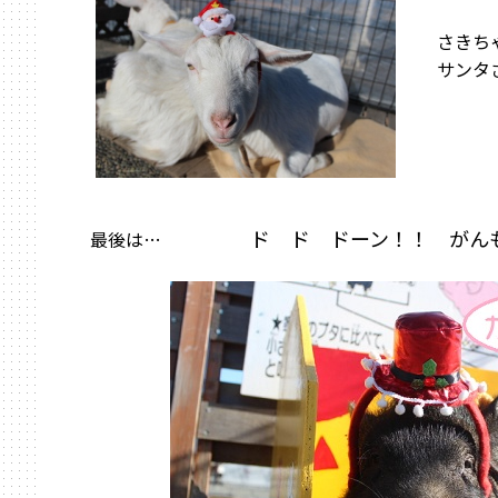
さきちゃ
サンタさ
ド ド ドーン！！ がん
最後は…