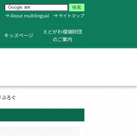
About multilingual
サイトマップ
えどがわ環境財団
キッズページ
のご案内
ドぶろぐ