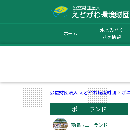
水とみどり
ホーム
花の情報
公益財団法人 えどがわ環境財団
ポ
ポニーランド
篠崎ポニーランド