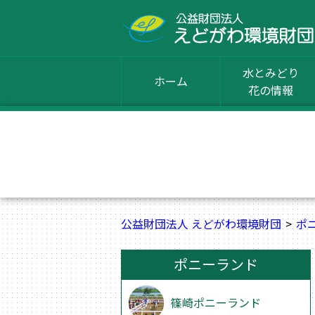
水とみどり
ホーム
花の情報
公益財団法人 えどがわ環境財団
ポ
ポニーランド
篠崎ポニーランド