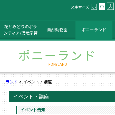
大
中
文字サイズ
小
花とみどりのボラ
自然動物園
ポニーランド
ンティア/環境学習
ポニーランド
PONYLAND
ニーランド
イベント・講座
イベント・講座
イベント告知