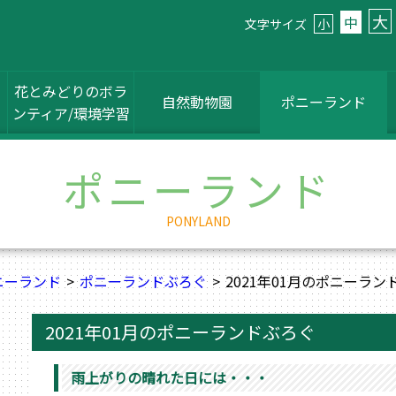
大
中
文字サイズ
小
花とみどりのボラ
自然動物園
ポニーランド
ンティア/環境学習
ポニーランド
PONYLAND
ニーランド
ポニーランドぶろぐ
2021年01月のポニーラン
2021年01月のポニーランドぶろぐ
雨上がりの晴れた日には・・・