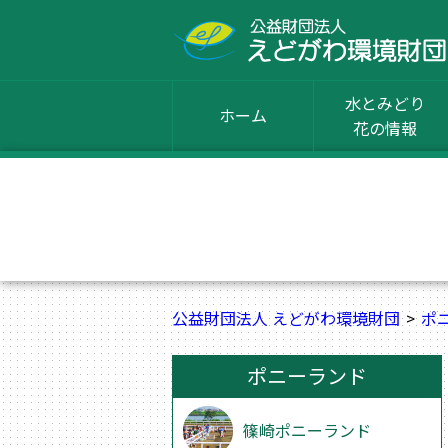
水とみどり
ホーム
花の情報
公益財団法人 えどがわ環境財団
ポ
ポニーランド
篠崎ポニーランド