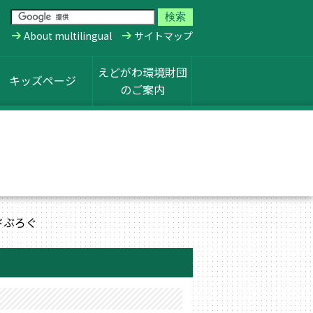
About multilingual
サイトマップ
えどがわ環境財団
キッズページ
のご案内
ドぶろぐ