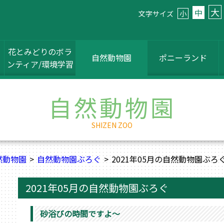
大
中
文字サイズ
小
花とみどりのボラ
自然動物園
ポニーランド
ンティア/環境学習
自然動物園
SHIZEN ZOO
然動物園
自然動物園ぶろぐ
2021年05月の自然動物園ぶろ
2021年05月の自然動物園ぶろぐ
砂浴びの時間ですよ～