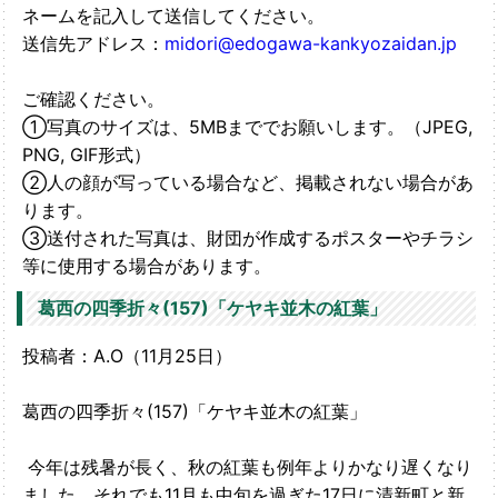
ネームを記入して送信してください。
送信先アドレス：
midori@edogawa-kankyozaidan.jp
ご確認ください。
①写真のサイズは、5MBまででお願いします。（JPEG,
PNG, GIF形式）
②人の顔が写っている場合など、掲載されない場合があ
ります。
③送付された写真は、財団が作成するポスターやチラシ
等に使用する場合があります。
葛西の四季折々(157)「ケヤキ並木の紅葉」
投稿者：A.O（11月25日）
葛西の四季折々(157)「ケヤキ並木の紅葉」
今年は残暑が長く、秋の紅葉も例年よりかなり遅くなり
ました。それでも
11月も中旬を過ぎた17日に清新町と新