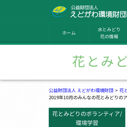
水とみどり
ホーム
花の情報
花とみ
公益財団法人 えどがわ環境財団
花
2019年10月のみんなの花とみどりの
花とみどりのボランティア/
環境学習