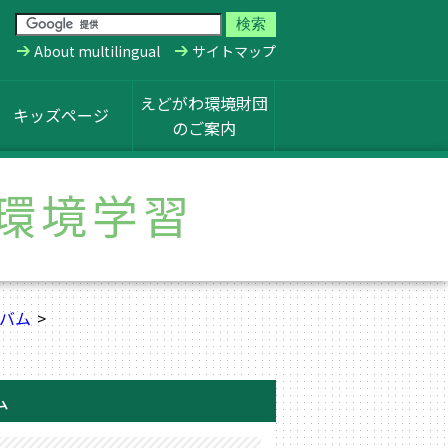
About multilingual
サイトマップ
えどがわ環境財団
キッズページ
のご案内
環境学習
バム
ム