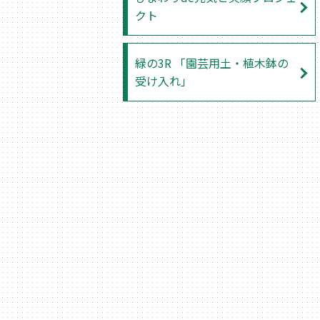
クト
緑の3R 「園芸用土・植木鉢の
受け入れ」