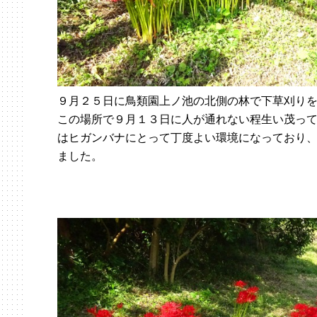
９月２５日に鳥類園上ノ池の北側の林で下草刈り
この場所で９月１３日に人が通れない程生い茂っ
はヒガンバナにとって丁度よい環境になっており
ました。