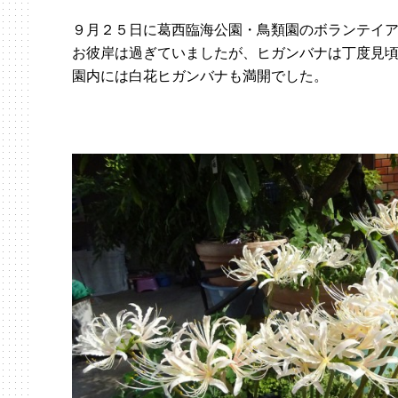
９月２５日に葛西臨海公園・鳥類園のボランテイ
お彼岸は過ぎていましたが、ヒガンバナは丁度見
園内には白花ヒガンバナも満開でした。