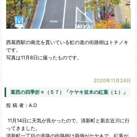
西葛西駅の南北を貫いている虹の道の街路樹はトチノキ
です。
写真は11月8日に撮ったものです。
2020年11月24日
葛西の四季折々（５７）「ケヤキ並木の紅葉（１）」
投 稿 者：A.O
11月14日に天気が良かったので、清新町と新左近川に行
ってきました。
清新町一丁目の道路の街路樹は両側がケヤキで、紅葉が