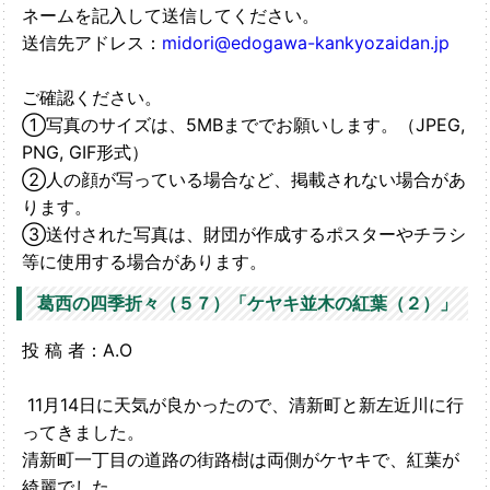
ネームを記入して送信してください。
送信先アドレス：
midori@edogawa-kankyozaidan.jp
ご確認ください。
①写真のサイズは、5MBまででお願いします。（JPEG,
PNG, GIF形式）
②人の顔が写っている場合など、掲載されない場合があ
ります。
③送付された写真は、財団が作成するポスターやチラシ
等に使用する場合があります。
葛西の四季折々（５７）「ケヤキ並木の紅葉（２）」
投 稿 者：A.O
11月14日に天気が良かったので、清新町と新左近川に行
ってきました。
清新町一丁目の道路の街路樹は両側がケヤキで、紅葉が
綺麗でした。