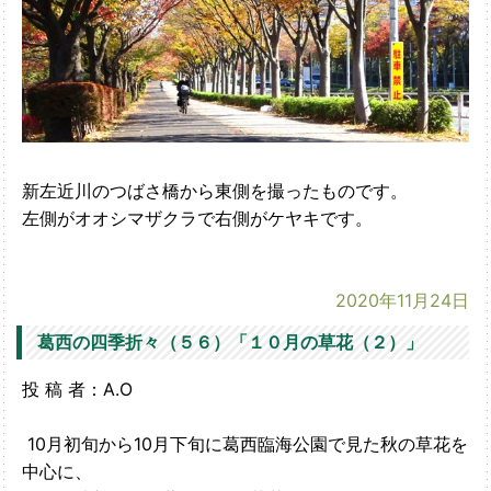
新左近川のつばさ橋から東側を撮ったものです。
左側がオオシマザクラで右側がケヤキです。
2020年11月24日
葛西の四季折々（５６）「１０月の草花（２）」
投 稿 者：A.O
10月初旬から10月下旬に葛西臨海公園で見た秋の草花を
中心に、