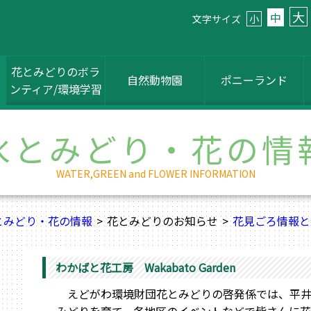
大
中
文字サイズ
小
花とみどりのボラ
自然動物園
ポニーランド
ンティア/環境学習
水とみどり・花の情
WATER,GREEN and FLOWER INFORMATION
とみどり・花の情報
花とみどりのお知らせ
花見ごろ情報と
わかばと花工房 Wakabato Garden
えどがわ環境財団花とみどりの啓発係では、平井