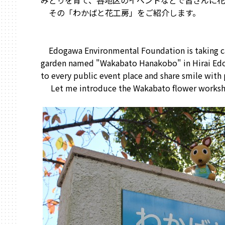
みどりを育て、各地区のイベントなどで皆さんに花
その「わかばと花工房」をご紹介します。
Edogawa Environmental Foundation is taking car
garden named "Wakabato Hanakobo" in Hirai Ed
to every public event place and share smile with
Let me introduce the Wakabato flower worksho