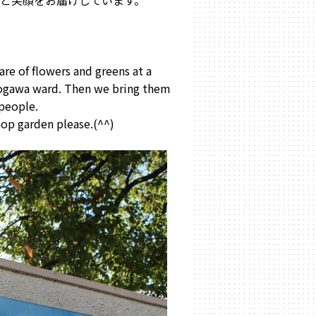
と笑顔をお届けしています。
e of flowers and greens at a
ogawa ward. Then we bring them
 people.
p garden please.(^^)