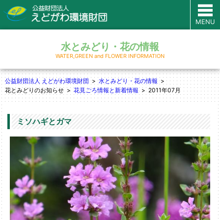
MENU
水とみどり・花の情報
WATER,GREEN and FLOWER INFORMATION
公益財団法人 えどがわ環境財団
水とみどり・花の情報
花とみどりのお知らせ
花見ごろ情報と新着情報
2011年07月
ミソハギとガマ