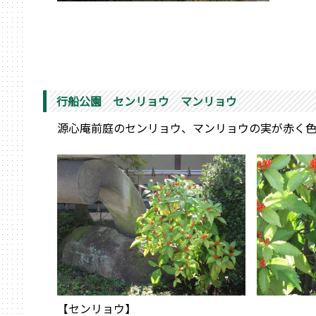
行船公園 センリョウ マンリョウ
源心庵前庭のセンリョウ、マンリョウの実が赤く
【センリョウ】