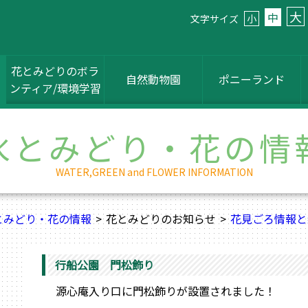
大
中
文字サイズ
小
花とみどりのボラ
自然動物園
ポニーランド
ンティア/環境学習
水とみどり・花の情
WATER,GREEN and FLOWER INFORMATION
とみどり・花の情報
花とみどりのお知らせ
花見ごろ情報と
行船公園 門松飾り
源心庵入り口に門松飾りが設置されました！