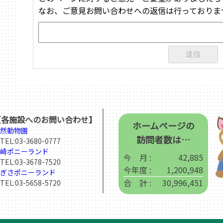
なお、ご意見お問い合わせへの返信は行っておりま
【各施設へのお問い合わせ】
ホームページの
然動物園
訪問者数は…
EL:
03-3680-0777
崎ポニーランド
今 月 :
42,885
EL:
03-3678-7520
今年度 :
1,200,948
ぎさポニーランド
合 計 :
30,996,451
EL:
03-5658-5720