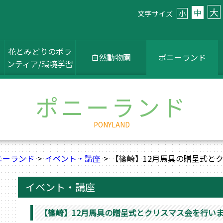
大
中
文字サイズ
小
花とみどりのボラ
自然動物園
ポニーランド
ンティア/環境学習
ポニーランド
PONYLAND
ニーランド
イベント・講座
【篠崎】12月馬具の贈呈式と
イベント・講座
【篠崎】12月馬具の贈呈式とクリスマス会を行い