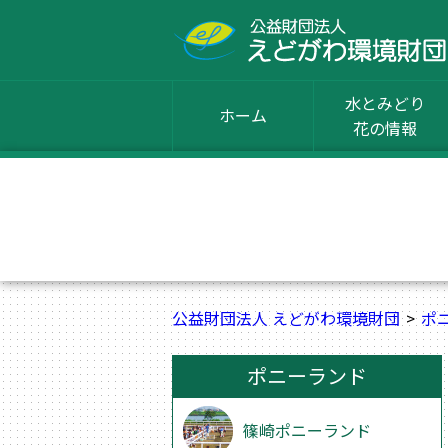
水とみどり
ホーム
花の情報
公益財団法人 えどがわ環境財団
ポ
ポニーランド
篠崎ポニーランド