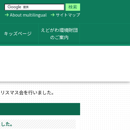
About multilingual
サイトマップ
えどがわ環境財団
キッズページ
のご案内
クリスマス会を行いました。
ました。