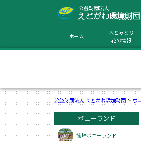
水とみどり
ホーム
花の情報
公益財団法人 えどがわ環境財団
ポ
ポニーランド
篠崎ポニーランド