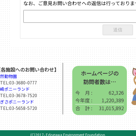
なお、ご意見お問い合わせへの返信は行っておりま
【各施設へのお問い合わせ】
ホームページの
然動物園
訪問者数は…
EL:
03-3680-0777
崎ポニーランド
今 月 :
62,326
EL:
03-3678-7520
今年度 :
1,220,389
ぎさポニーランド
合 計 :
31,015,892
EL:
03-5658-5720
(C)2017- Edogawa Environment Foundation.