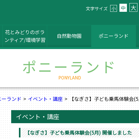
大
中
文字サイズ
小
花とみどりのボラ
自然動物園
ポニーランド
ンティア/環境学習
ポニーランド
PONYLAND
ニーランド
イベント・講座
【なぎさ】子ども乗馬体験会(5
イベント・講座
【なぎさ】子ども乗馬体験会(5月) 開催しました