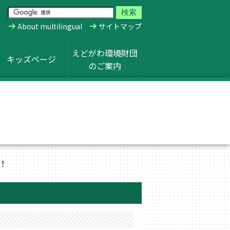
About multilingual
サイトマップ
えどがわ環境財団
キッズページ
のご案内
！