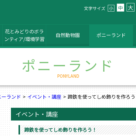
大
中
文字サイズ
小
花とみどりのボラ
自然動物園
ポニーランド
ンティア/環境学習
ポニーランド
PONYLAND
ニーランド
イベント・講座
蹄鉄を使ってしめ飾りを作ろう
イベント・講座
蹄鉄を使ってしめ飾りを作ろう！