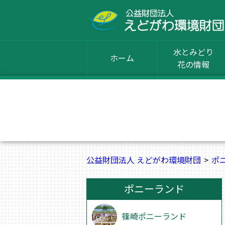
水とみどり
ホーム
花の情報
公益財団法人 えどがわ環境財団
ポ
ポニーランド
篠崎ポニーランド