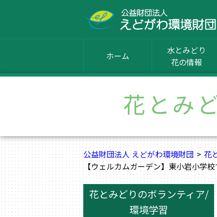
水とみどり
ホーム
花の情報
花とみ
公益財団法人 えどがわ環境財団
花
【ウェルカムガーデン】東小岩小学校
花とみどりのボランティア/
環境学習