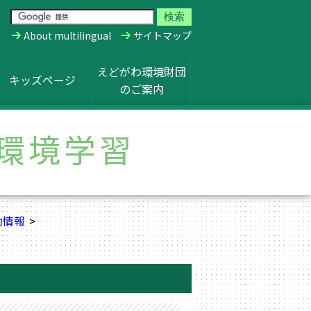
About multilingual
サイトマップ
えどがわ環境財団
キッズページ
のご案内
環境学習
動情報