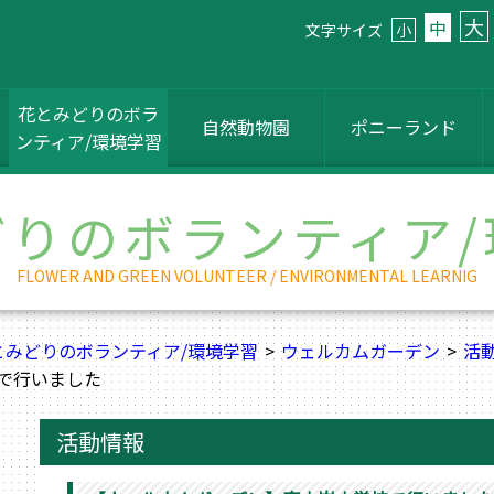
大
中
文字サイズ
小
花とみどりのボラ
自然動物園
ポニーランド
ンティア/環境学習
どりのボランティア/
FLOWER AND GREEN VOLUNTEER / ENVIRONMENTAL LEARNIG
とみどりのボランティア/環境学習
ウェルカムガーデン
活
で行いました
活動情報