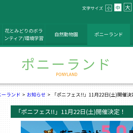
大
中
文字サイズ
小
花とみどりのボラ
自然動物園
ポニーランド
ンティア/環境学習
ポニーランド
PONYLAND
ニーランド
お知らせ
「ポニフェス!!」11月22日(土)開催
「ポニフェス!!」11月22日(土)開催決定！