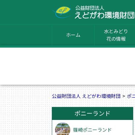
水とみどり
ホーム
花の情報
公益財団法人 えどがわ環境財団
ポ
ポニーランド
篠崎ポニーランド