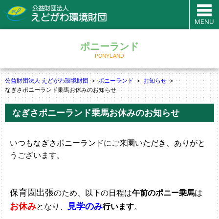
MENU
ポニーランド
PONYLAND
公益財団法人 えどがわ環境財団
ポニーランド
お知らせ
なぎさポニーランド乗馬お休みのお知らせ
なぎさポニーランド乗馬お休みのお知らせ
いつもなぎさポニーランドにご来園いただき、ありがと
うございます。
保育園出張
のため、以下の日程は
午前のポニー乗馬
は
お休み
見学のみ
となり、
行います
。