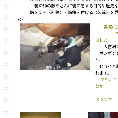
装蹄師の藤平さんに装蹄をする目的や歴史な
蹄を切る〈削蹄〉・蹄鉄を付ける〈装蹄〉を見
た。
実際に
持って
ました。
大吉君の
ポンポン
と、
ヒョイと
れます。
でも、こ
なか
きつ
ようです。