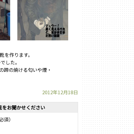
靴を作ります。
子でした。
での蹄の焼ける匂いや煙・
2012年12月18日
見をお聞かせください
必須）