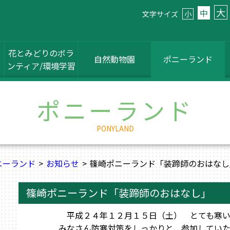
大
中
文字サイズ
小
花とみどりのボラ
自然動物園
ポニーランド
ンティア/環境学習
ポニーランド
PONYLAND
ニーランド
お知らせ
篠崎ポニーランド「装蹄師のおはなし
篠崎ポニーランド「装蹄師のおはなし」
平成２４年１２月１５日（土） とても寒い
みなさん防寒対策をしっかりと、参加していた