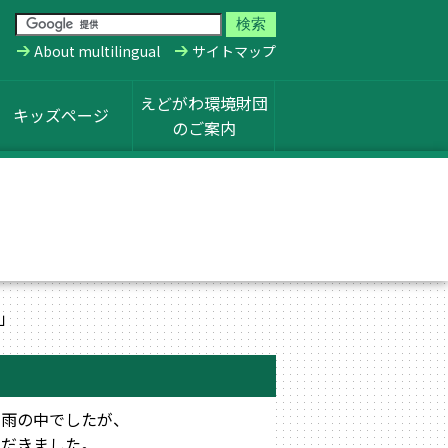
About multilingual
サイトマップ
えどがわ環境財団
キッズページ
のご案内
」
雨の中でしたが、
だきました。