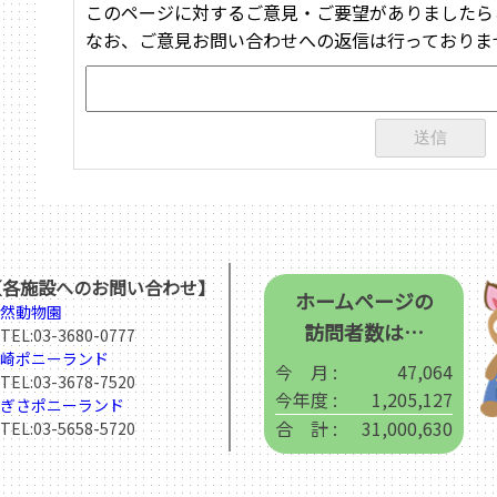
このページに対するご意見・ご要望がありましたら
なお、ご意見お問い合わせへの返信は行っておりま
【各施設へのお問い合わせ】
ホームページの
然動物園
訪問者数は…
EL:
03-3680-0777
崎ポニーランド
今 月 :
47,064
EL:
03-3678-7520
今年度 :
1,205,127
ぎさポニーランド
合 計 :
31,000,630
EL:
03-5658-5720