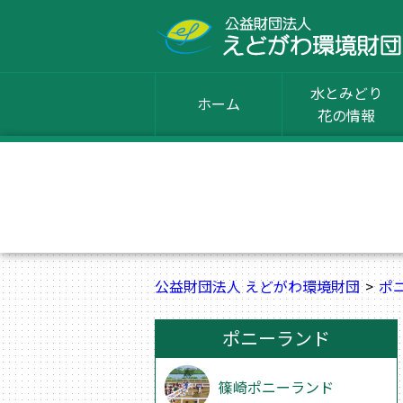
水とみどり
ホーム
花の情報
公益財団法人 えどがわ環境財団
ポ
ポニーランド
篠崎ポニーランド