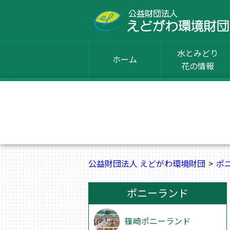
水とみどり
ホーム
花の情報
公益財団法人 えどがわ環境財団
ポ
ポニーランド
篠崎ポニーランド