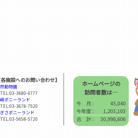
【各施設へのお問い合わせ】
ホームページの
然動物園
訪問者数は…
EL:
03-3680-0777
崎ポニーランド
今 月 :
45,040
EL:
03-3678-7520
今年度 :
1,203,103
ぎさポニーランド
合 計 :
30,998,606
EL:
03-5658-5720