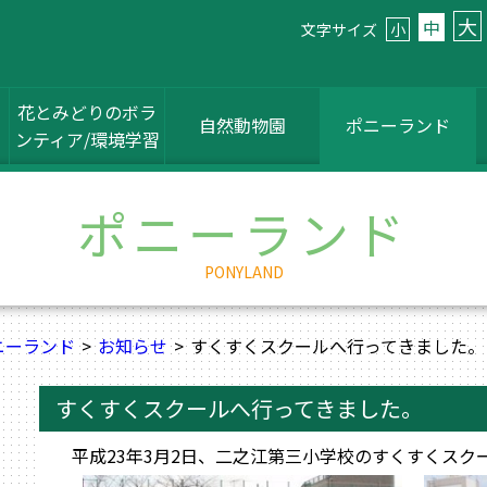
大
中
文字サイズ
小
花とみどりのボラ
自然動物園
ポニーランド
ンティア/環境学習
ポニーランド
PONYLAND
ニーランド
お知らせ
すくすくスクールへ行ってきました。
すくすくスクールへ行ってきました。
平成23年3月2日、二之江第三小学校のすくすくス