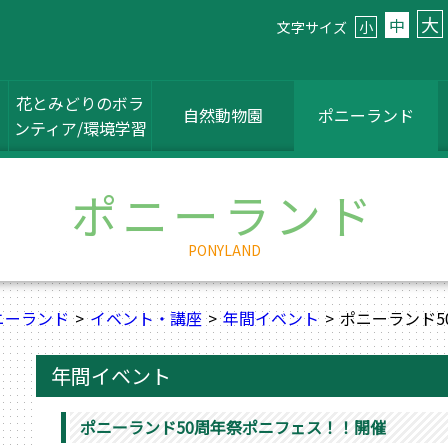
大
中
文字サイズ
小
花とみどりのボラ
自然動物園
ポニーランド
ンティア/環境学習
ポニーランド
PONYLAND
ニーランド
イベント・講座
年間イベント
ポニーランド5
年間イベント
ポニーランド50周年祭ポニフェス！！開催