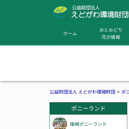
水とみどり
ホーム
花の情報
公益財団法人 えどがわ環境財団
ポ
ポニーランド
篠崎ポニーランド