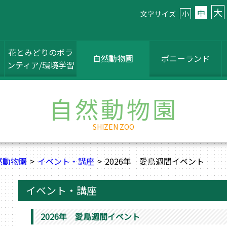
大
中
文字サイズ
小
花とみどりのボラ
自然動物園
ポニーランド
ンティア/環境学習
自然動物園
SHIZEN ZOO
然動物園
イベント・講座
2026年 愛鳥週間イベント
イベント・講座
2026年 愛鳥週間イベント