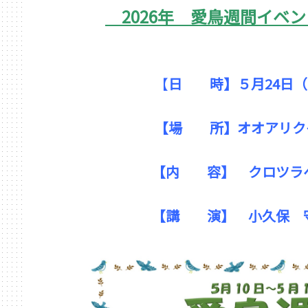
2026年 愛鳥週間イベ
【
日 時】５月24日（
【場 所】オオアリクイ
【内 容】 クロツラヘラ
【講 演】 小久保 守