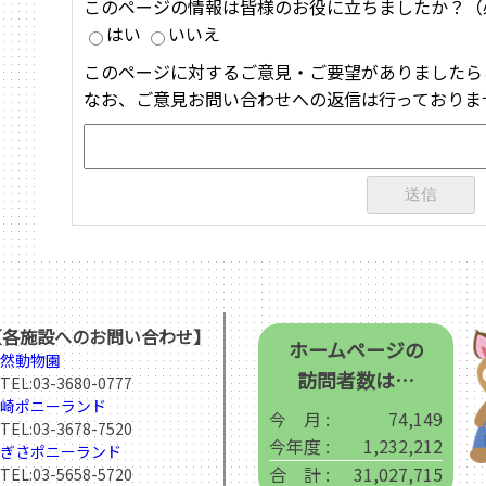
このページの情報は皆様のお役に立ちましたか？（
はい
いいえ
このページに対するご意見・ご要望がありましたら
なお、ご意見お問い合わせへの返信は行っておりま
【各施設へのお問い合わせ】
ホームページの
然動物園
訪問者数は…
EL:
03-3680-0777
崎ポニーランド
今 月 :
74,149
EL:
03-3678-7520
今年度 :
1,232,212
ぎさポニーランド
合 計 :
31,027,715
EL:
03-5658-5720