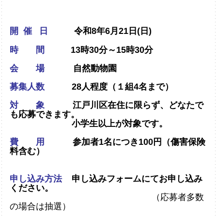
開 催 日
令和8
年6月21
日(日)
時 間
13時30分～15
時30分
会 場
自然動物園
募集人数
28人程度（１組4名まで）
対 象
江戸川区在住に限らず、どなたで
も応募できます。
小学生以上が対象です。
費 用
参加者1名につき100円（傷害保険
料含む）
申し込み方法
申し込みフォームにてお申し込み
ください。
（応募者多数
の場合は抽選）