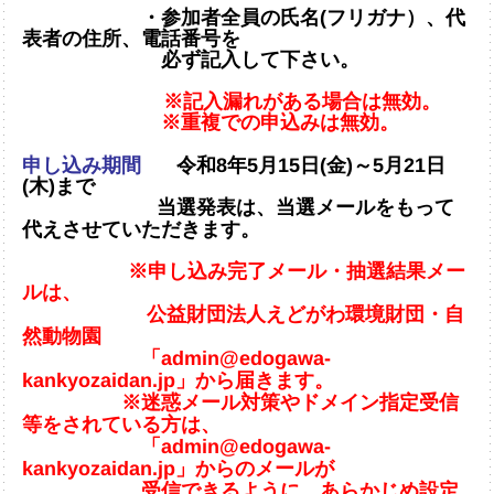
・参加者全員の氏名(フリガナ）、代
表者の住所、電話番号を
必ず記入して下さい。
※記入漏れがある場合は無効。
※重複での申込みは無効。
申し込み期間
令和8年5月15日(金)～5月21日
(木)まで
当選発表は、当選メールをもって
代えさせていただきます。
※申し込み完了メール・抽選結果メー
ルは、
公益財団法人えどがわ環境財団・自
然動物園
「admin@edogawa-
kankyozaidan.jp」から届きます。
※迷惑メール対策やドメイン指定受信
等をされている方は、
「admin@edogawa-
kankyozaidan.jp」からのメールが
受信できるように、あらかじめ設定