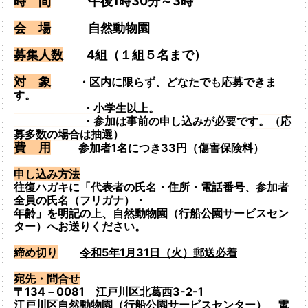
時 間
午後1時30分～3
時
会 場
自然動物園
募集人数
4組（１組５名まで）
対 象
・区内に限らず、どなたでも応募できま
す。
・小学生以上。
・参加は事前の申し込みが必要です。（応
募多数の場合は抽選）
費 用
参加者1名につき33円（傷害保険料）
申し込み方法
往復ハガキに「代表者の氏名・住所・電話番号、参加者
全員の氏名（フリガナ）・
年齢」を
明記の上、自然動物園（行船公園サービスセン
ター）へお送りください。
締め切り
令和5年1月31日（火）郵送必着
宛先・問合せ
〒134－0081 江戸川区北葛西3-2-1
江戸川区自然動物園（行船公園サービスセンター） 電