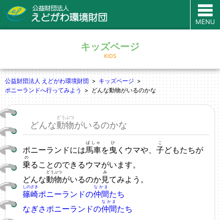
MENU
キッズページ
KIDS
公益財団法人 えどがわ環境財団
キッズページ
ポニーランドへ行ってみよう
どんな動物がいるのかな
どうぶつ
どんな
動物
がいるのかな
ばしゃ
ひ
こ
ポニーランドには
馬車
を
曳
くウマや、
子
どもたちが
の
乗
ることのできるウマがいます。
どうぶつ
み
どんな
動物
がいるのか
見
てみよう。
しのざき
なかま
篠崎
ポニーランドの
仲間
たち
なかま
なぎさポニーランドの
仲間
たち