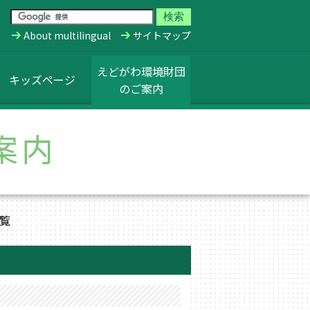
About multilingual
サイトマップ
えどがわ環境財団
キッズページ
のご案内
案内
覧