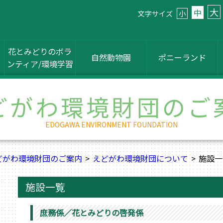
大
中
文字サイズ
小
花とみどりのボラ
自然動物園
ポニーランド
ンティア/環境学習
どがわ環境財団のご
EDOGAWA ENVIRONMENT FOUNDATION
どがわ環境財団のご案内
えどがわ環境財団について
施設一
施設一覧
庶務係／花とみどりの啓発係