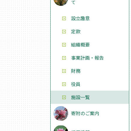
て
設立趣意
定款
組織概要
事業計画・報告
財務
役員
施設一覧
寄附のご案内