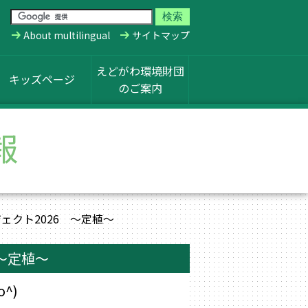
About multilingual
サイトマップ
えどがわ環境財団
キッズページ
のご案内
報
ェクト2026 ～定植～
～定植～
^)