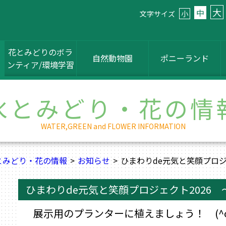
大
中
文字サイズ
小
花とみどりのボラ
自然動物園
ポニーランド
ンティア/環境学習
水とみどり・花の情
WATER,GREEN and FLOWER INFORMATION
とみどり・花の情報
お知らせ
ひまわりde元気と笑顔プロジ
ひまわりde元気と笑顔プロジェクト2026 
展示用のプランターに植えましょう！ (^o