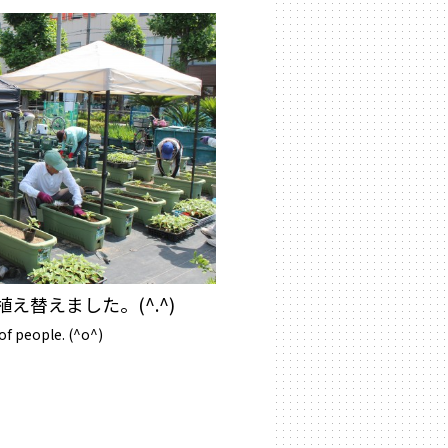
替えました。(^.^)
of people. (^o^)