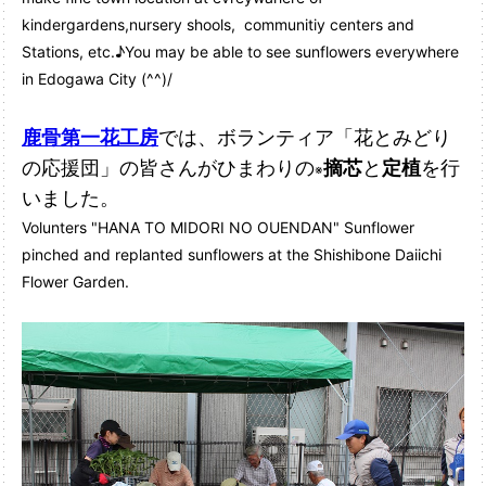
kindergardens,nursery shools, communitiy centers and
Stations, etc.♪
You may be able to see sunflowers everywhere
in Edogawa City (^^)/
鹿骨第一花工房
では、ボランティア「花とみどり
の応援団」の皆さんがひまわりの
摘芯
と
定植
を行
※
いました。
Volunters "HANA TO MIDORI NO OUENDAN" Sunflower
pinched and replanted sunflowers at the Shishibone Daiichi
Flower Garden.