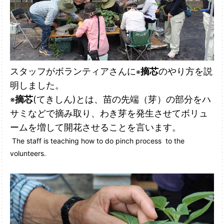
スタッフがボランティアさんに
摘芯
のやり方を説
※
明しました。
摘芯
(てきしん)とは、苗の先端（芽）の部分をハ
※
サミなどで摘み取り、わき芽を発生させてボリュ
ームを増して開花させることを言います。
The staff is teaching how to do pinch process to the
volunteers.